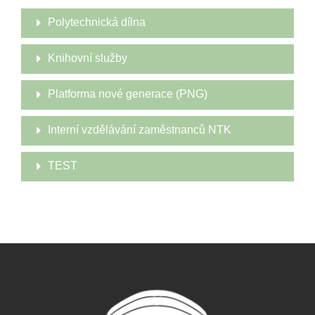
Polytechnická dílna
Knihovní služby
Platforma nové generace (PNG)
Interní vzdělávání zaměstnanců NTK
TEST