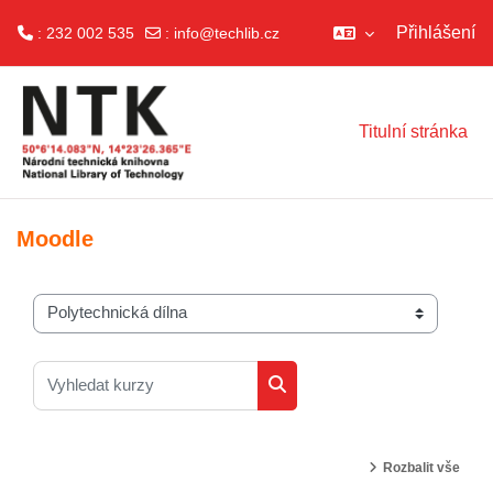
Přihlášení
: 232 002 535
:
info@techlib.cz
Přejít k hlavnímu obsahu
Titulní stránka
Moodle
Kategorie kurzů
Vyhledat kurzy
Vyhledat kurzy
Rozbalit vše