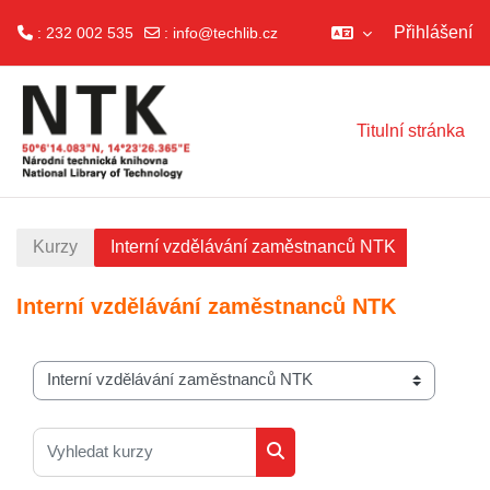
Přihlášení
: 232 002 535
:
info@techlib.cz
Přejít k hlavnímu obsahu
Titulní stránka
Kurzy
Interní vzdělávání zaměstnanců NTK
Interní vzdělávání zaměstnanců NTK
Kategorie kurzů
Vyhledat kurzy
Vyhledat kurzy