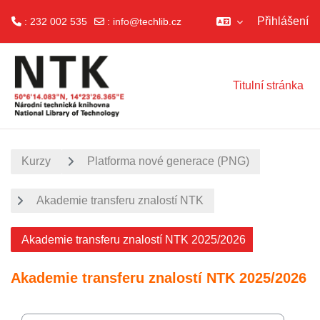
Přihlášení
: 232 002 535
:
info@techlib.cz
Přejít k hlavnímu obsahu
Titulní stránka
Kurzy
Platforma nové generace (PNG)
Akademie transferu znalostí NTK
Akademie transferu znalostí NTK 2025/2026
Akademie transferu znalostí NTK 2025/2026